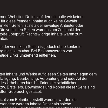
nen Websites Dritter, auf deren Inhalte wir keinen
 für diese fremden Inhalte auch keine Gewähr
nkten Seiten ist stets der jeweilige Anbieter oder
 Die verlinkten Seiten wurden zum Zeitpunkt der
töße überprüft. Rechtswidrige Inhalte waren zum
nbar.
e der verlinkten Seiten ist jedoch ohne konkrete
ng nicht zumutbar. Bei Bekanntwerden von
rtige Links umgehend entfernen.
llten Inhalte und Werke auf diesen Seiten unterliegen dem
fältigung, Bearbeitung, Verbreitung und jede Art der
es Urheberrechtes bedürfen der schriftlichen
zw. Erstellers. Downloads und Kopien dieser Seite sind
ellen Gebrauch gestattet.
nicht vom Betreiber erstellt wurden, werden die
esondere werden Inhalte Dritter als solche