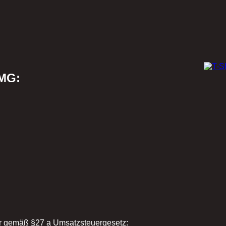
MG:
r gemäß §27 a Umsatzsteuergesetz: