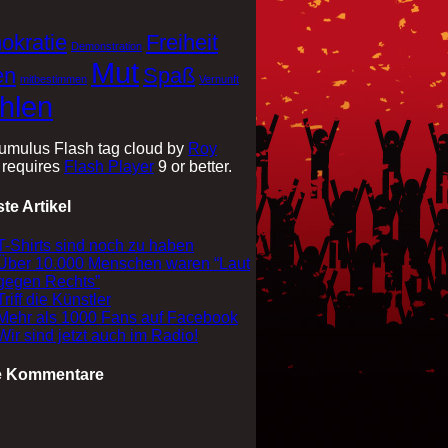
okratie
Freiheit
Demonstration
Mut
en
Spaß
mitbestimmen
Vernunft
hlen
mulus Flash tag cloud by
Roy
requires
Flash Player
9 or better.
te Artikel
T-Shirts sind noch zu haben
Über 10.000 Menschen waren “Laut
gegen Rechts”
Triff die Künstler
Mehr als 1000 Fans auf Facebook
Wir sind jetzt auch im Radio!
e Kommentare