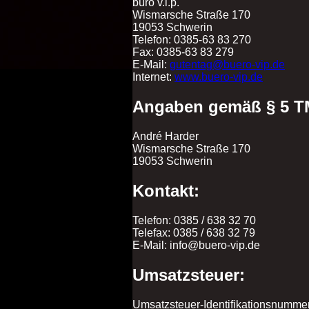
büro v.i.p.
Wismarsche Straße 170
19053 Schwerin
Telefon: 0385-63 83 270
Fax: 0385-63 83 279
E-Mail:
gutentag@buero-vip.de
Internet:
www.buero-vip.de
Angaben gemäß § 5 T
André Harder
Wismarsche Straße 170
19053 Schwerin
Kontakt:
Telefon: 0385 / 638 32 70
Telefax: 0385 / 638 32 79
E-Mail: info@buero-vip.de
Umsatzsteuer:
Umsatzsteuer-Identifikationsnumme