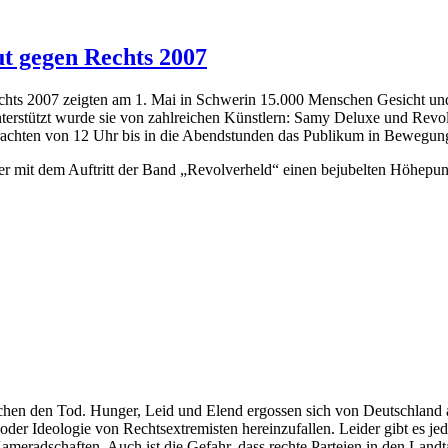
ut gegen Rechts 2007
 Rechts 2007 zeigten am 1. Mai in Schwerin 15.000 Menschen Gesicht u
erstützt wurde sie von zahlreichen Künstlern: Samy Deluxe und Revolv
brachten von 12 Uhr bis in die Abendstunden das Publikum in Bewegun
r mit dem Auftritt der Band „Revolverheld“ einen bejubelten Höhepun
schen den Tod. Hunger, Leid und Elend ergossen sich von Deutschland 
der Ideologie von Rechtsextremisten hereinzufallen. Leider gibt es je
meradschaften. Auch ist die Gefahr, dass rechte Parteien in den Land