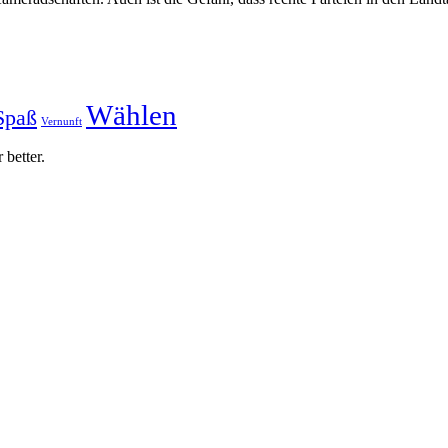
Wählen
Spaß
Vernunft
 better.