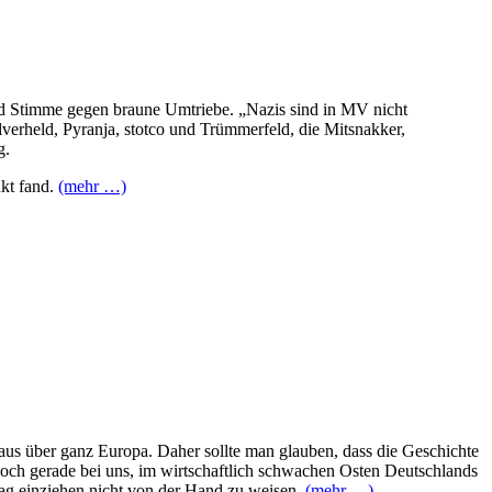
nd Stimme gegen braune Umtriebe. „Nazis sind in MV nicht
erheld, Pyranja, stotco und Trümmerfeld, die Mitsnakker,
g.
kt fand.
(mehr …)
aus über ganz Europa. Daher sollte man glauben, dass die Geschichte
doch gerade bei uns, im wirtschaftlich schwachen Osten Deutschlands
tag einziehen nicht von der Hand zu weisen.
(mehr …)