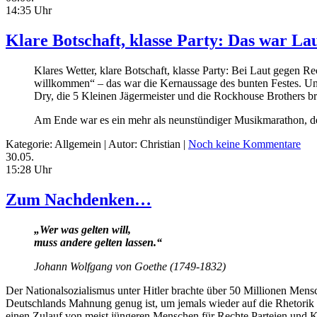
14:35 Uhr
Klare Botschaft, klasse Party: Das war La
Klares Wetter, klare Botschaft, klasse Party: Bei Laut gegen
willkommen“ – das war die Kernaussage des bunten Festes. Unt
Dry, die 5 Kleinen Jägermeister und die Rockhouse Brothers 
Am Ende war es ein mehr als neunstündiger Musikmarathon, de
Kategorie: Allgemein | Autor: Christian |
Noch keine Kommentare
30.05.
15:28 Uhr
Zum Nachdenken…
„Wer was gelten will,
muss andere gelten lassen.“
Johann Wolfgang von Goethe (1749-1832)
Der Nationalsozialismus unter Hitler brachte über 50 Millionen Men
Deutschlands Mahnung genug ist, um jemals wieder auf die Rhetorik o
einen Zulauf von meist jüngeren Menschen für Rechte Parteien und Ka